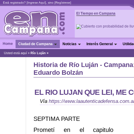
Está registrado? [
Ingrese Aquí
], sino [
Regístrese
]
El Tiempo en Campana
Home
Ciudad de Campana
Noticias
Interés General
Utilid
Usted está aquí »
Río Luján »
Historia de Río Luján - Campana
Eduardo Bolzán
EL RIO LUJAN QUE LEI, ME 
Vía
https://www.laautenticadefensa.com.a
SEPTIMA PARTE
Prometí en el capitulo