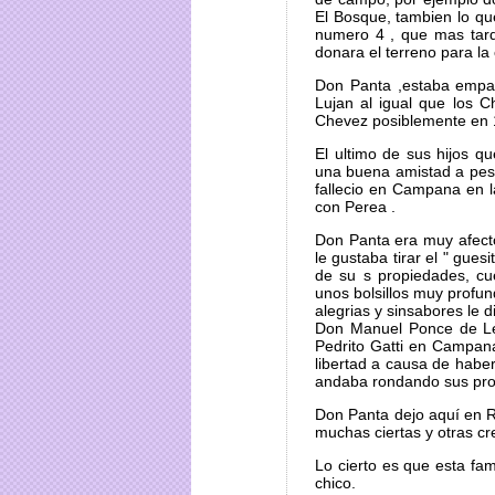
El Bosque, tambien lo qu
numero 4 , que mas tard
donara el terreno para la
Don Panta ,estaba empar
Lujan al igual que los 
Chevez posiblemente en 1
El ultimo de sus hijos qu
una buena amistad a pesar
fallecio en Campana en 
con Perea .
Don Panta era muy afecto
le gustaba tirar el " gues
de su s propiedades, c
unos bolsillos muy profu
alegrias y sinsabores le 
Don Manuel Ponce de Leo
Pedrito Gatti en Campan
libertad a causa de habe
andaba rondando sus pro
Don Panta dejo aquí en R
muchas ciertas y otras cr
Lo cierto es que esta fa
chico.