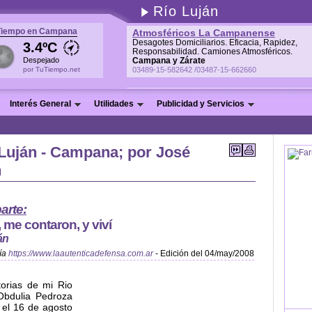
Río Luján
Tiempo en Campana
Atmosféricos La Campanense
Desagotes Domiciliarios. Eficacia, Rapidez,
3.4ºC
Responsabilidad. Camiones Atmosféricos.
Despejado
Campana y Zárate
por TuTiempo.net
03489-15-582642 /03487-15-662660
Interés General
Utilidades
Publicidad y Servicios
 Luján - Campana; por José
n
arte:
, me contaron, y viví
án
ía
https://www.laautenticadefensa.com.ar
- Edición del 04/may/2008
torias de mi Rio
Obdulia Pedroza
 el 16 de agosto