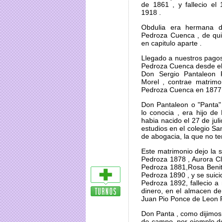
de 1861 , y fallecio el
1918 .
Obdulia era hermana 
Pedroza Cuenca , de qu
en capitulo aparte .
Llegado a nuestros pagos 
Pedroza Cuenca desde el p
Don Sergio Pantaleon
Morel , contrae matrimo
Pedroza Cuenca en 1877
Don Pantaleon o "Panta
lo conocia , era hijo d
habia nacido el 27 de jul
estudios en el colegio Sa
de abogacia, la que no te
Este matrimonio dejo la
Pedroza 1878 , Aurora C
Pedroza 1881,Rosa Beni
Pedroza 1890 , y se suic
Pedroza 1892, fallecio 
dinero, en el almacen de 
Juan Pio Ponce de Leon 
Don Panta , como dijimos
de campo, por ejemplo don