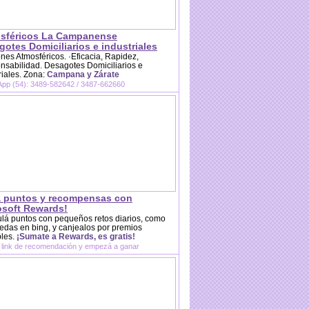
sféricos La Campanense
otes Domiciliarios e industriales
es Atmosféricos. ·Eficacia, Rapidez,
sabilidad. Desagotes Domiciliarios e
riales. Zona:
Campana y Zárate
pp (54): 3489-582642 / 3487-662660
 puntos y recompensas con
osoft Rewards!
lá puntos con pequeños retos diarios, como
das en bing, y canjealos por premios
bles.
¡Sumate a Rewards, es gratis!
 link de recomendación y empezá a ganar