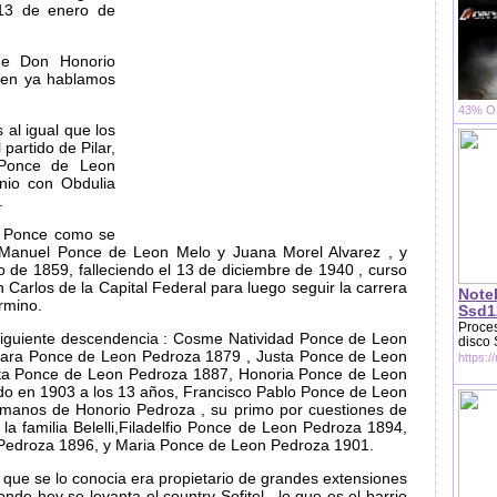
 13 de enero de
de Don Honorio
ien ya hablamos
43% OF
al igual que los
artido de Pilar,
 Ponce de Leon
nio con Obdulia
.
" Ponce como se
e Manuel Ponce de Leon Melo y Juana Morel Alvarez , y
io de 1859, falleciendo el 13 de diciembre de 1940 , curso
n Carlos de la Capital Federal para luego seguir la carrera
Note
rmino.
Ssd1
Proces
 siguiente descendencia : Cosme Natividad Ponce de Leon
disco
lara Ponce de Leon Pedroza 1879 , Justa Ponce de Leon
https:/
ta Ponce de Leon Pedroza 1887, Honoria Ponce de Leon
ido en 1903 a los 13 años, Francisco Pablo Ponce de Leon
a manos de Honorio Pedroza , su primo por cuestiones de
la familia Belelli,Filadelfio Ponce de Leon Pedroza 1894,
Pedroza 1896, y Maria Ponce de Leon Pedroza 1901.
 que se lo conocia era propietario de grandes extensiones
de hoy se levanta el country Sofitel , lo que es el barrio