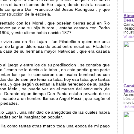
e es el barrio Lomas de Rio Lujan, donde esta la escuela
e comprara Don Francisco del Jesus Rodriguez , y que
 construccion de la escuela.
Atmo
Desag
entado con los Morel , que poseian tierras aquí en Rio
Camion
Chevez ya que su hija Aurora , estaba casada con Pedro
Respon
904, y este ultimo habia nacido 1877.
indust
WhatsA
e vivio aca en Rio Lujan , fue Filadelfio a quien me unia
 de la gran diferencia de edad entre nosotros, Filadelfio
la casa de su hermana mayor Natividad , que era casada
 al juego y entre los de su predileccion , se contaba que
ito " como se le decia a la taba , en esto perdio gran parte
uentan los que lo conocieron que usaba bombachas con
ndos donde siempre tenia su taba, hoy esa taba que tantas
diera , y que según cuentan la habia heredado de su padre
Ganá
n Melo , se puede ver en el museo del anticuario ,de
Micr
a .Durante algun tiempo Don Panta estubo privado de su
Acumu
r matado a un hombre llamado Angel Pesci , que según el
búsque
increí
piedades.
Usá mi
io Lujan , una infinidad de anegdotas de las cuales habra
eadas por la imaginacion popular.
milia como tantas otras marco toda una epoca de mi pago