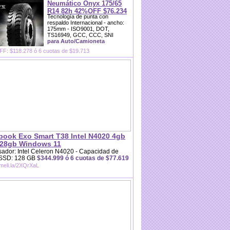
Neumático Onyx 175/65
R14 82h 42%OFF $76.234
Tecnología de punta con
respaldo Internacional - ancho:
175mm - ISO9001, DOT,
TS16949, GCC, CCC, SNI
para Auto/Camioneta
F: $118.278 ó 6 cuotas de $19.713
book Exo Smart T38 Intel N4020 4gb
28gb Windows 11
ador: Intel Celeron N4020 - Capacidad de
 SSD: 128 GB
$344.999 ó 6 cuotas de $77.619
/meli.la/2XQrXaL