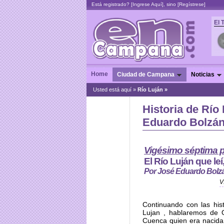
Está registrado? [
Ingrese Aquí
], sino [
Regístrese
]
El 
Home
Ciudad de Campana
Noticias
Usted está aquí »
Río Luján »
Historia de Río
Eduardo Bolzá
Vigésimo séptima p
El Río Luján que leí
Por José Eduardo Bolz
V
Continuando con las his
Lujan , hablaremos de 
Cuenca quien era nacida