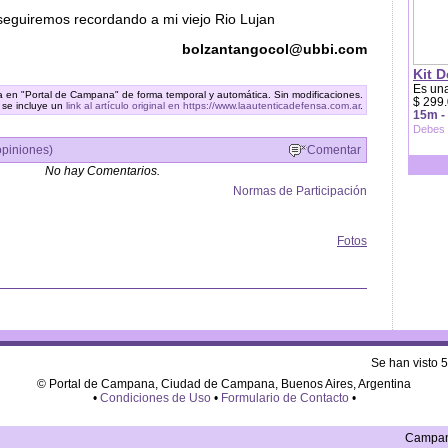
seguiremos recordando a mi viejo Rio Lujan
bolzantangocol@ubbi.com
Kit D
Es una
ra en "Portal de Campana" de forma temporal y automática. Sin modificaciones.
$ 299.
 se incluye un
link al artículo original en https://www.laautenticadefensa.com.ar
.
15m -
Debes 
opiniones)
Comentar
No hay Comentarios.
Normas de Participación
Fotos
Se han visto 
© Portal de Campana, Ciudad de Campana, Buenos Aires, Argentina
•
Condiciones de Uso
•
Formulario de Contacto
•
Campana