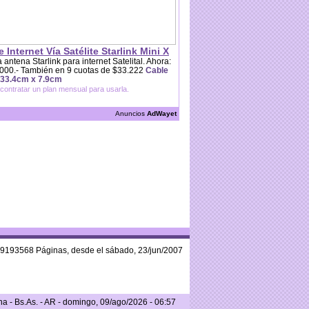
e Internet Vía Satélite Starlink Mini X
 antena Starlink para internet Satelital. Ahora:
000.- También en 9 cuotas de $33.222
Cable
 33.4cm x 7.9cm
contratar un plan mensual para usarla.
Anuncios
AdWayet
59193568 Páginas, desde el sábado, 23/jun/2007
 - Bs.As. - AR - domingo, 09/ago/2026 - 06:57