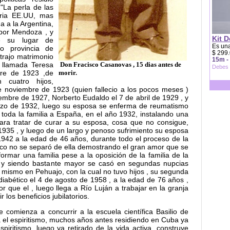
"La perla de las
eria EE.UU, mas
ga a la Argentina,
 por Mendoza , y
Kit D
e su lugar de
Es una
jo provincia de
$ 299.
trajo matrimonio
15m -
Don Fracisco Casanovas , 15 dias antes de
 llamada Teresa
Debes 
morir.
bre de 1923 ,de
 cuatro hijos,
e noviembre de 1923 (quien fallecio a los pocos meses )
embre de 1927, Norberto Eudaldo el 7 de abril de 1929 , y
rzo de 1932, luego su esposa se enferma de reumatismo
on toda la familia a España, en el año 1932, instalando una
para tratar de curar a su esposa, cosa que no consigue,
1935 , y luego de un largo y penoso sufrimiento su esposa
e 1942 a la edad de 46 años, durante todo el proceso de la
co no se separó de ella demostrando el gran amor que se
 formar una familia pese a la oposición de la familia de la
 y siendo bastante mayor se casó en segundas nupcias
í mismo en Pehuajo, con la cual no tuvo hijos , su segunda
diabético el 4 de agosto de 1958 , a la edad de 76 años ,
 que el , luego llega a Río Luján a trabajar en la granja
r los beneficios jubilatorios.
e comienza a concurrir a la escuela científica Basilio de
el espiritismo, muchos años antes residiendo en Cuba ya
spiritismo, luego ya retirado de la vida activa, construye