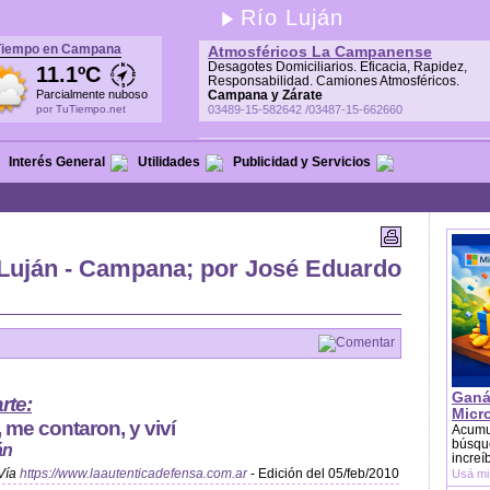
Río Luján
Tiempo en Campana
Atmosféricos La Campanense
Desagotes Domiciliarios. Eficacia, Rapidez,
11.1ºC
Responsabilidad. Camiones Atmosféricos.
Parcialmente nuboso
Campana y Zárate
por TuTiempo.net
03489-15-582642 /03487-15-662660
Interés General
Utilidades
Publicidad y Servicios
 Luján - Campana; por José Eduardo
Comentar
Ganá
rte:
Micr
, me contaron, y viví
Acumu
búsque
án
increí
Vía
https://www.laautenticadefensa.com.ar
- Edición del 05/feb/2010
Usá mi