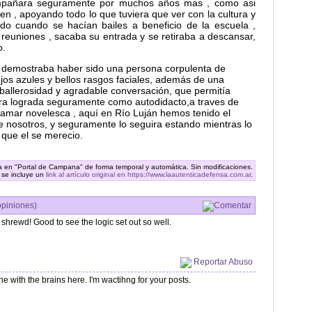
mpañara seguramente por muchos años mas , como asi
n , apoyando todo lo que tuviera que ver con la cultura y
rdo cuando se hacían bailes a beneficio de la escuela ,
 reuniones , sacaba su entrada y se retiraba a descansar,
o.
 demostraba haber sido una persona corpulenta de
ojos azules y bellos rasgos faciales, además de una
aballerosidad y agradable conversación, que permitía
ura lograda seguramente como autodidacto,a traves de
lamar novelesca , aquí en Río Luján hemos tenido el
tre nosotros, y seguramente lo seguira estando mientras lo
 que el se merecio.
ra en "Portal de Campana" de forma temporal y automática. Sin modificaciones.
 se incluye un
link al artículo original en https://www.laautenticadefensa.com.ar
.
opiniones)
Comentar
y shrewd! Good to see the logic set out so well.
Reportar Abuso
ne with the brains here. I'm wactihng for your posts.