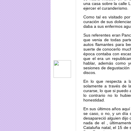
una casa sobre la calle L
ejercer el curanderismo.
Como tal es visitado po
curación de sus dolencia
daba a sus enfermos agu
Sus referentes eran Panc
que venia de todas part
autos flamantes para be
suerte de conocerlo much
época contaba con escas
que el era un republic
hablar, además como y
sesiones de degustación 
discos.
En lo que respecta a l
solamente a través de l
curarse, lo que si puedo 
lo contrario no lo hub
honestidad.
En sus últimos años aquí
se caso, o no, y un día q
desapareció alguien dijo 
nada de el , últimament
Cataluña natal, el 15 de