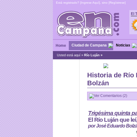
Está registrado? [
Ingrese Aquí
], sino [
Regístrese
]
El 
Ciudad de Campana
Noticias
Home
Usted está aquí »
Río Luján »
Historia de Río
Bolzán
Ver Comentarios (2)
Trigésima quinta pa
El Río Luján que leí
por José Eduardo Bolz