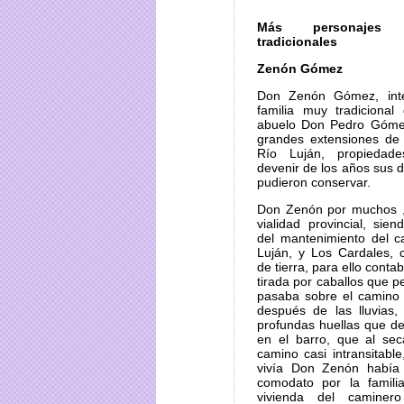
Más personajes 
tradicionales
Zenón Gómez
Don Zenón Gómez, int
familia muy tradicional
abuelo Don Pedro Góme
grandes extensiones d
Río Luján, propiedad
devenir de los años sus 
pudieron conservar.
Don Zenón por muchos ,
vialidad provincial, sie
del mantenimiento del c
Luján, y Los Cardales, 
de tierra, para ello conta
tirada por caballos que
pasaba sobre el camino 
después de las lluvias,
profundas huellas que de
en el barro, que al sec
camino casi intransitable
vivía Don Zenón había
comodato por la famil
vivienda del camine