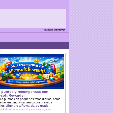
Anuncios
AdWayet
 puntos y recompensas con
osoft Rewards!
lá puntos con pequeños retos diarios, como
das en bing, y canjealos por premios
bles.
¡Sumate a Rewards, es gratis!
 link de recomendación y empezá a ganar