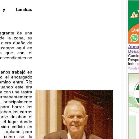
y familias
egrante de una
 de la zona, su
z era dueño de
Atmo
e campo aquí en
Desag
es que con el
Camion
descendientes no
Respon
indust
WhatsA
años trabajó en
ndo el encargado
amino entre Río
cuando este era
ba con una rastra
 permanentemente
, principalmente
 para borrar las
jaban los carros
arse dejaban el
, el lugar donde
 sido cedido en
ia Laplume para
ro como se lo