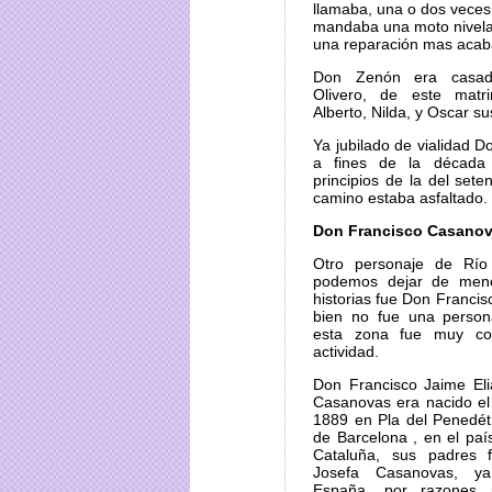
llamaba, una o dos veces 
mandaba una moto nivela
una reparación mas acab
Don Zenón era casado
Olivero, de este matr
Alberto, Nilda, y Oscar sus
Ya jubilado de vialidad D
a fines de la década
principios de la del sete
camino estaba asfaltado.
Don Francisco Casano
Otro personaje de Río
podemos dejar de menc
historias fue Don Francis
bien no fue una persona
esta zona fue muy co
actividad.
Don Francisco Jaime El
Casanovas era nacido el
1889 en Pla del Penedét 
de Barcelona , en el paí
Cataluña, sus padres 
Josefa Casanovas, y
España, por razones po