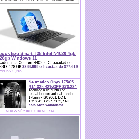
book Exo Smart T38 Intel N4020 4gb
28gb Windows 11
ador: Intel Celeron N4020 - Capacidad de
 SSD: 128 GB
$344.999 ó 6 cuotas de $77.619
/meli.la/2XQrXaL
Neumático Onyx 175/65
R14 82h 42%OFF $76.234
Tecnología de punta con
respaldo Internacional - ancho:
175mm - ISO9001, DOT,
TS16949, GCC, CCC, SNI
para Auto/Camioneta
F: $118.278 ó 6 cuotas de $19.713