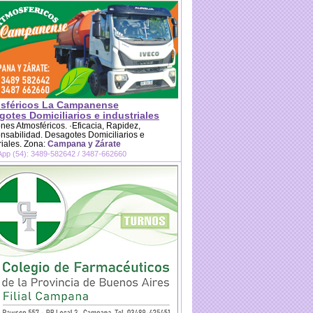
sféricos La Campanense
otes Domiciliarios e industriales
es Atmosféricos. ·Eficacia, Rapidez,
sabilidad. Desagotes Domiciliarios e
riales. Zona:
Campana y Zárate
pp (54): 3489-582642 / 3487-662660