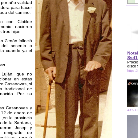
por año vialidad
dora para hacer
ada del camino.
 con Clotilde
imonio nacieron
 tres hijos
on Zenón falleció
 del sesenta o
nta cuando ya el
Note
Ssd1
Proces
vas
disco
https:/
 Luján, que no
ionar en estas
co Casanovas, si
 tradicional de
nocido. Por su
ias Casanovas y
43% OF
 12 de enero de
,en la provincia
s de la Sardana,
fueron Josep y
a emigrado de
liticas residió