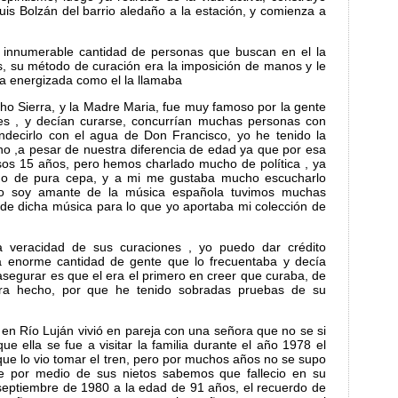
uis Bolzán del barrio aledaño a la estación, y comienza a
r innumerable cantidad de personas que buscan en el la
s, su método de curación era la imposición de manos y le
a energizada como el la llamaba
ho Sierra, y la Madre Maria, fue muy famoso por la gente
es , y decían curarse, concurrían muchas personas con
ndecirlo con el agua de Don Francisco, yo he tenido la
o ,a pesar de nuestra diferencia de edad ya que por esa
os 15 años, pero hemos charlado mucho de política , ya
ano de pura cepa, y a mi me gustaba mucho escucharlo
o soy amante de la música española tuvimos muchas
de dicha música para lo que yo aportaba mi colección de
a veracidad de sus curaciones , yo puedo dar crédito
a enorme cantidad de gente que lo frecuentaba y decía
asegurar es que el era el primero en creer que curaba, de
iera hecho, por que he tenido sobradas pruebas de su
 en Río Luján vivió en pareja con una señora que no se si
ue ella se fue a visitar la familia durante el año 1978 el
que lo vio tomar el tren, pero por muchos años no se supo
e por medio de sus nietos sabemos que fallecio en su
 septiembre de 1980 a la edad de 91 años, el recuerdo de