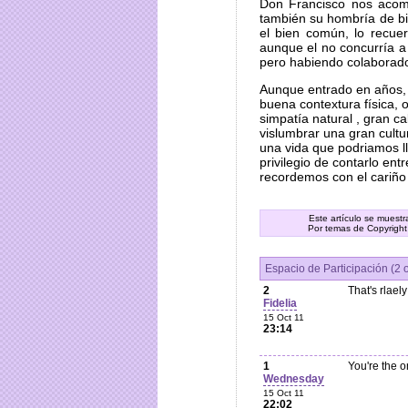
Don Francisco nos aco
también su hombría de bie
el bien común, lo recue
aunque el no concurría a
pero habiendo colaborad
Aunque entrado en años,
buena contextura física, 
simpatía natural , gran c
vislumbrar una gran cult
una vida que podriamos l
privilegio de contarlo en
recordemos con el cariño
Este artículo se muest
Por temas de Copyright
Espacio de Participación (2 
2
That's rlael
Fidelia
15 Oct 11
23:14
1
You're the o
Wednesday
15 Oct 11
22:02