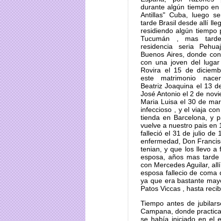
durante algún tiempo en 
Antillas" Cuba, luego s
tarde Brasil desde allí lle
residiendo algún tiempo
Tucumán , mas tard
residencia seria Pehua
Buenos Aires, donde con
con una joven del lugar
Rovira el 15 de diciem
este matrimonio nacen
Beatriz Joaquina el 13 d
José Antonio el 2 de novi
Maria Luisa el 30 de ma
infeccioso , y el viaja c
tienda en Barcelona, y 
vuelve a nuestro pais en 
falleció el 31 de julio d
enfermedad, Don Francis
tenian, y que los llevo a
esposa, años mas tarde
con Mercedes Aguilar, all
esposa fallecio de coma 
ya que era bastante mayor
Patos Viccas , hasta recibi
Tiempo antes de jubilars
Campana, donde practica 
se había iniciado en el e