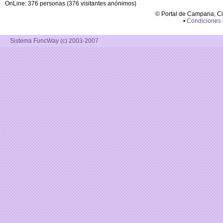
OnLine: 376 personas (376 visitantes anónimos)
© Portal de Campana, C
•
Condiciones
Sistema FuncWay (c) 2003-2007