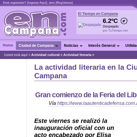
Está registrado? [
Ingrese Aquí
], sino [
Regístrese
]
El Tiempo en Campana
6.2ºC
Despejado
por TuTiempo.net
Home
Ciudad de Campana
Noticias
Interés General
Utilid
Usted está aquí »
Actividad cultural
»
Actividad literaria »
La actividad literaria en la C
Campana
Gran comienzo de la Feria del L
Vía
https://www.laautenticadefensa.com.
Este viernes se realizó la
inauguración oficial con un
acto encabezado por Elisa