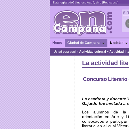
Está registrado? [
Ingrese Aquí
], sino [
Regístrese
]
El 
Home
Ciudad de Campana
Noticias
Usted está aquí »
Actividad cultural
»
Actividad lit
La actividad li
Concurso Literario 
La escritora y docente 
Gajardo fue invitada a s
Los alumnos de la
orientación en Arte y Li
convocados a participar
literario en el cual Victo