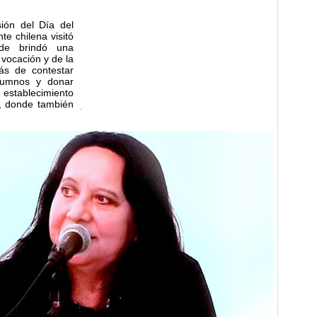
ión del Día del
nte chilena visitó
nde brindó una
vocación y de la
más de contestar
alumnos y donar
l establecimiento
e, donde también