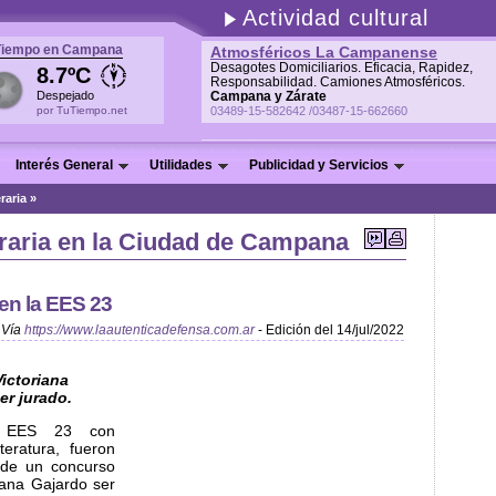
Actividad cultural
Tiempo en Campana
Atmosféricos La Campanense
Desagotes Domiciliarios. Eficacia, Rapidez,
8.7ºC
Responsabilidad. Camiones Atmosféricos.
Despejado
Campana y Zárate
por TuTiempo.net
03489-15-582642 /03487-15-662660
Interés General
Utilidades
Publicidad y Servicios
eraria »
teraria en la Ciudad de Campana
en la EES 23
Vía
https://www.laautenticadefensa.com.ar
- Edición del 14/jul/2022
Victoriana
er jurado.
 EES 23 con
teratura, fueron
 de un concurso
riana Gajardo ser