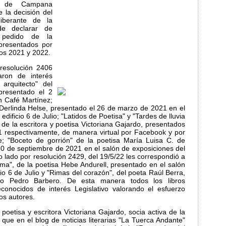
o de Campana
 la decisión del
iberante de la
e declarar de
a pedido de la
s presentados por
ños 2021 y 2022.
resolución 2406
aron de interés
l arquitecto" del
 presentado el 2
 Café Martínez;
a Derlinda Helse, presentado el 26 de marzo de 2021 en el
edificio 6 de Julio; "Latidos de Poetisa" y "Tardes de lluvia
 de la escritora y poetisa Victoriana Gajardo, presentados
 respectivamente, de manera virtual por Facebook y por
; "Boceto de gorrión" de la poetisa María Luisa C. de
0 de septiembre de 2021 en el salón de exposiciones del
tro lado por resolución 2429, del 19/5/22 les correspondió a
lma", de la poetisa Hebe Andurell, presentado en el salón
cio 6 de Julio y "Rimas del corazón", del poeta Raúl Berra,
ro Pedro Barbero. De esta manera todos los libros
conocidos de interés Legislativo valorando el esfuerzo
os autores.
oetisa y escritora Victoriana Gajardo, socia activa de la
a que en el blog de noticias literarias "La Tuerca Andante"