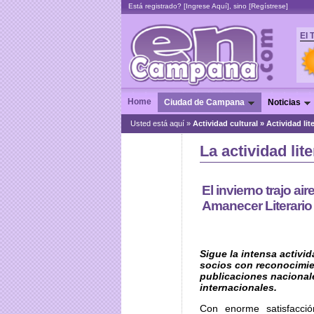
Está registrado? [
Ingrese Aquí
], sino [
Regístrese
]
El 
Home
Ciudad de Campana
Noticias
Usted está aquí »
Actividad cultural
»
Actividad lit
La actividad li
El invierno trajo ai
Amanecer Literario
Sigue la intensa activi
socios con reconocimie
publicaciones nacional
internacionales.
Con enorme satisfacció