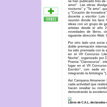
se han publicado tres de 
amor". Las obras divulg
nocturno" y "Te amo", qu
y "Corazón de trovadora",
docente y escritor Luis
reunión donde los fans 
ideas con un grupo de ge
artistas desde el año 2
novedades de libros, c
siguiente dirección Web: 
Por otro lado una socia 
doble premiación internac
ha sido premiada con la 
en el VII Concurso Lite
Noche", organizado por Di
Poesía "Claroscuros", in
lugar en el VII Concurso
Escritor", con sede en
integrando la Antología "
Así Campana Amanecer Li
cada actividad que reali
hacen resaltar su nombr
demostrando la excelencia
Libros de C.A.L. declarados d