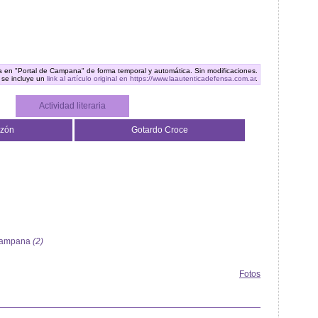
ra en "Portal de Campana" de forma temporal y automática. Sin modificaciones.
 se incluye un
link al artículo original en https://www.laautenticadefensa.com.ar
.
Actividad literaria
rzón
Gotardo Croce
 Campana
(2)
Fotos