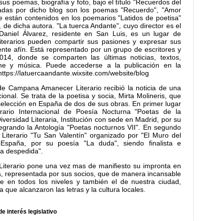
sus poemas, biografía y foto, bajo el título "Recuerdos del
adas por dicho blog son los poemas "Recuerdo", "Amor
e están contenidos en los poemarios "Latidos de poetisa"
 de dicha autora. "La tuerca Andante", cuyo director es el
 Daniel Álvarez, residente en San Luis, es un lugar de
literarios pueden compartir sus pasiones y expresar sus
nte afín. Está representado por un grupo de escritores y
014, donde se comparten las últimas noticias, textos,
ine y música. Puede accederse a la publicación en la
https://latuercaandante.wixsite.com/website/blog
de Campana Amanecer Literario recibió la noticia de una
ional. Se trata de la poetisa y socia, Mirta Molineris, que
selección en España de dos de sus obras. En primer lugar
rario Internacional de Poesía Nocturna "Poetas de la
versidad Literaria, Institución con sede en Madrid, por su
tegrando la Antología "Poetas nocturnos VII". En segundo
 Literario "Tu San Valentín" organizado por "El Muro del
 España, por su poesía "La duda", siendo finalista e
La despedida".
terario pone una vez mas de manifiesto su impronta en
za, representada por sus socios, que de manera incansable
e en todos los niveles y también el de nuestra ciudad,
 que alcanzaron las letras y la cultura locales.
e interés legislativo