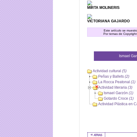
MIRTA MOLINERIS
VICTORIANA GAJARDO
Este artículo se muest
Por temas de Copyright
Ismael Ga
Actividad cultural
(5)
Peñas y Ballets
(2)
La Rocca Peatonal
(1)
Actividad literaria
(3)
Ismael Garzón
(1)
Gotardo Croce
(1)
Actividad Plástica en
« atras