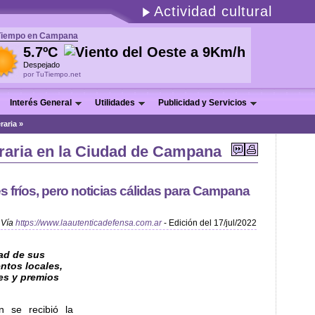
Actividad cultural
Tiempo en Campana
5.7ºC
Despejado
por TuTiempo.net
Interés General
Utilidades
Publicidad y Servicios
eraria »
teraria en la Ciudad de Campana
res fríos, pero noticias cálidas para Campana
Vía
https://www.laautenticadefensa.com.ar
- Edición del 17/jul/2022
dad de sus
ntos locales,
es y premios
n se recibió la