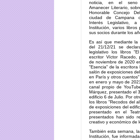
noticia, en el sen
Amanecer Literario, sobre
Honorable Concejo Del
ciudad de Campana d
Interés Legislativo, 
Institución, varios libro
sus socios durante los a
Es así que mediante la 
del 21/12/21 se declar
legislativo los libros "E
escritor Víctor Racedo,
de noviembre de 2020 en
"Esencia" de la escritor
salón de exposiciones del 
en París y otros cuentos"
en enero y mayo de 2021
canal propio de YouTube
Márquez, presentado el 3
edificio 6 de Julio. Por o
los libros "Recodos del a
de exposiciones del edifi
presentado en el Teat
presentados han sido re
creativo y económico de l
También esta semana, la p
Institución, fue informad