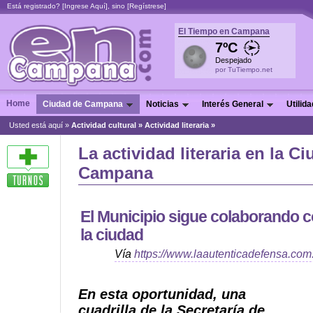
Está registrado? [
Ingrese Aquí
], sino [
Regístrese
]
El Tiempo en Campana
7ºC
Despejado
por TuTiempo.net
Home
Ciudad de Campana
Noticias
Interés General
Utilid
Usted está aquí »
Actividad cultural
»
Actividad literaria »
La actividad literaria en la C
Campana
El Municipio sigue colaborando c
la ciudad
Vía
https://www.laautenticadefensa.com
En esta oportunidad, una
cuadrilla de la Secretaría de