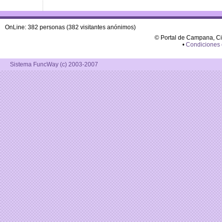
OnLine: 382 personas (382 visitantes anónimos)
© Portal de Campana, C
•
Condiciones
Sistema FuncWay (c) 2003-2007