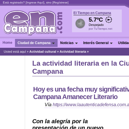
Está registrado? [
Ingrese Aquí
], sino [
Regístrese
]
El Tiempo en Campana
5.7ºC
Despejado
por TuTiempo.net
Home
Ciudad de Campana
Noticias
Interés General
Utilid
Usted está aquí »
Actividad cultural
»
Actividad literaria »
La actividad literaria en la C
Campana
Hoy es una fecha muy significativ
Campana Amanecer Literario
Vía
https://www.laautenticadefensa.com.a
Con la alegría por la
presentación de un nuevo