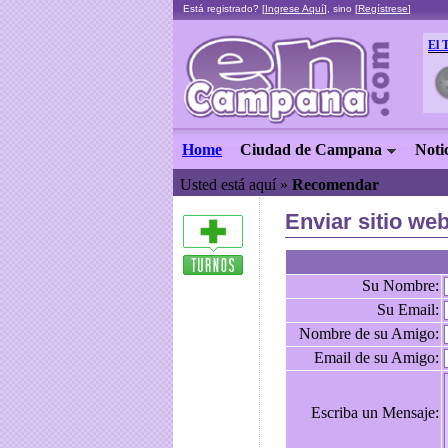
Está registrado? [
Ingrese Aquí
], sino [
Regístrese
]
El 
Home
Ciudad de Campana
Noti
Usted está aquí »
Recomendar
Enviar sitio we
Su Nombre:
Su Email:
Nombre de su Amigo:
Email de su Amigo:
Escriba un Mensaje: