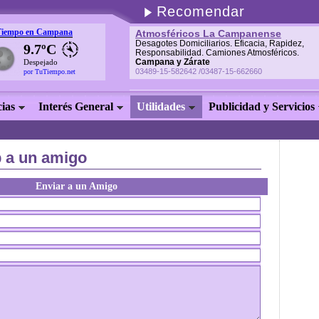
Recomendar
Tiempo en Campana
Atmosféricos La Campanense
Desagotes Domiciliarios. Eficacia, Rapidez,
9.7ºC
Responsabilidad. Camiones Atmosféricos.
Campana y Zárate
Despejado
03489-15-582642 /03487-15-662660
por TuTiempo.net
cias
Interés General
Utilidades
Publicidad y Servicios
b a un amigo
Enviar a un Amigo