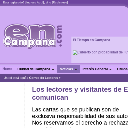
Está registrado? [
Ingrese Aquí
], sino [
Regístrese
]
El Tiempo en Campana
Home
Ciudad de Campana
Noticias
Interés General
Utilid
Usted está aquí »
Correo de Lectores »
Los lectores y visitantes de
comunican
Las cartas que se publican son de
exclusiva responsabilidad de sus auto
Nos reservamos el derecho a rechaza