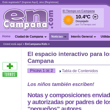
Está registrado? [
Ingrese Aquí
], sino [
Regístrese
]
El Tiempo en Campana
10.4ºC
Despejado
por TuTiempo.net
Home
Ciudad de Campana
Noticias
Interés General
Utilid
Usted está aquí »
EnCampana Kids »
El espacio interactivo para l
Campana
Página 1 de 2
Tabla de Contenidos
Los niños también escriben!
Notas y composiciones envia
y autorizadas por padres de lo
"pequeños" autores.