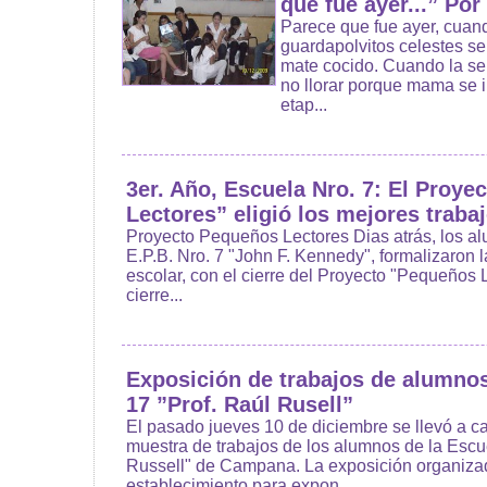
que fue ayer...” Por
Parece que fue ayer, cuan
guardapolvitos celestes s
mate cocido. Cuando la se
no llorar porque mama se 
etap...
3er. Año, Escuela Nro. 7: El Proy
Lectores” eligió los mejores traba
Proyecto Pequeños Lectores Dias atrás, los al
E.P.B. Nro. 7 "John F. Kennedy", formalizaron 
escolar, con el cierre del Proyecto "Pequeños L
cierre...
Exposición de trabajos de alumnos
17 ”Prof. Raúl Rusell”
El pasado jueves 10 de diciembre se llevó a ca
muestra de trabajos de los alumnos de la Escu
Russell" de Campana. La exposición organiza
establecimiento para expon...