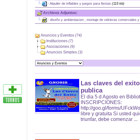
|_
- Alquiler de inflables y juegos para fiestas
(115 kb)
Archivos Adjuntos:
|_
- diseño y ambientacion , montaje de vidrieras comerciales y f
Anuncios y Eventos
(74)
Instituciones
(7)
Asociaciones
(9)
Anuncios Simples
(3)
Las claves del exito
publica
El dia 5 d Agosto en Bibl
INSCRIPCIONES:
http://goo.gl/forms/UFc
libre y gratuita Si usted 
triunfar, debe comenzar ...