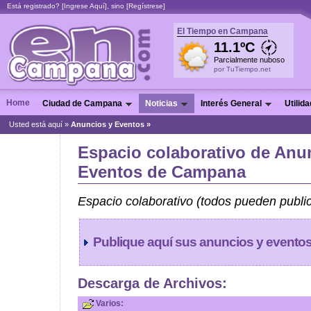
Está registrado? [
Ingrese Aquí
], sino [
Regístrese
]
El Tiempo en Campana
11.1ºC
Parcialmente nuboso
por TuTiempo.net
Home
Ciudad de Campana
Noticias
Interés General
Utilid
Usted está aquí »
Anuncios y Eventos »
Espacio colaborativo de Anu
Eventos de Campana
Espacio colaborativo (todos pueden public
Publique aquí sus anuncios y eventos 
Descarga de Archivos:
Varios: