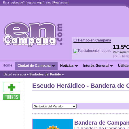
Está registrado? [
Ingrese Aquí
], sino [
Regístrese
]
El Tiempo en Campana
13.5º
Parcialmen
por TuTiem
Home
Ciudad de Campana
Noticias
Interés General
Utilid
Usted está aquí »
Símbolos del Partido
»
Escudo Heráldico - Bandera de
Bandera de Campa
La bandera de Campana, c