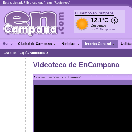
Está registrado? [
Ingrese Aquí
], sino [
Regístrese
]
El Tiempo en Campana
12.1ºC
Despejado
por TuTiempo.net
Home
Ciudad de Campana
Noticias
Interés General
Utilid
Usted está aquí »
Videoteca »
Videoteca de EnCampana
Seguidilla de Videos de Campana: