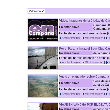
Video: Imágenes de la Ciudad de C
Campana, Bu
Palabras clave
Campana, 
Fecha de Ingreso en base de datos [2
Ampliar Imagen
|
Más información
|
I
Por el Paraná hasta el Boat Club 
Palabras clave
delta paran
Fecha de Ingreso en base de datos [1
Ampliar Imagen
|
Más información
|
I
Vuelo en planeador sobre Campana
Serie de imá
Palabras clave
zona de Cam
Fecha de Ingreso en base de datos [2
Ampliar Imagen
|
Más información
|
I
VIAJE EN LANCHA POR EL DELTA
Palabras clave
expedición 