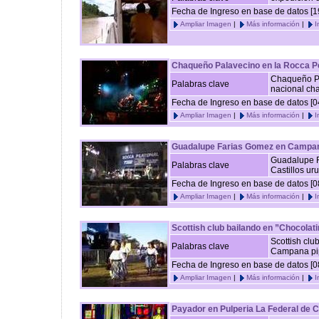
Fecha de Ingreso en base de datos [1
Ampliar Imagen
|
Más información
|
I
Chaqueño Palavecino en la Rocca Pe
Chaqueño Pa
Palabras clave
nacional cha
Fecha de Ingreso en base de datos [0
Ampliar Imagen
|
Más información
|
I
Guadalupe Farias Gomez en Campa
Guadalupe F
Palabras clave
Castillos uru
Fecha de Ingreso en base de datos [0
Ampliar Imagen
|
Más información
|
I
Scottish club bailando en ”Chocola
Scottish clu
Palabras clave
Campana pi
Fecha de Ingreso en base de datos [0
Ampliar Imagen
|
Más información
|
I
Payador en Pulperia La Federal de