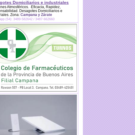
otes Domiciliarios e industriales
es Atmosféricos. ·Eficacia, Rapidez,
sabilidad. Desagotes Domiciliarios e
riales. Zona:
Campana y Zárate
pp (54): 3489-582642 / 3487-662660