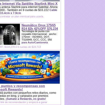
e Internet Vía Satélite Starlink Mini X
 antena Starlink para internet Satelital. Ahora:
000.- También en 9 cuotas de $33.222
Cable
 33.4cm x 7.9cm
contratar un plan mensual para usarla.
Neumático Onyx 175/65
R14 82h 42%OFF $76.234
Tecnología de punta con
respaldo Internacional - ancho:
175mm - ISO9001, DOT,
TS16949, GCC, CCC, SNI
para Auto/Camioneta
F: $118.278 ó 6 cuotas de $19.713
 puntos y recompensas con
osoft Rewards!
lá puntos con pequeños retos diarios, como
das en bing, y canjealos por premios
bles.
¡Sumate a Rewards, es gratis!
 link de recomendación y empezá a ganar