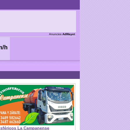
Anuncios
AdWayet
sféricos La Campanense