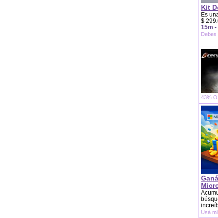
Kit D
Es una
$ 299.
15m -
Debes 
43% OF
Ganá
Micr
Acumu
búsque
increí
Usá mi