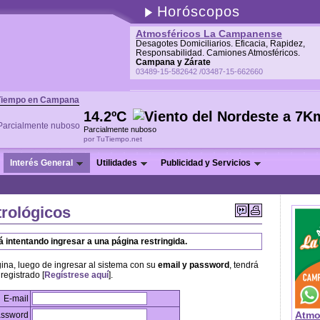
Horóscopos
Atmosféricos La Campanense
Desagotes Domiciliarios. Eficacia, Rapidez,
Responsabilidad. Camiones Atmosféricos.
Campana y Zárate
03489-15-582642 /03487-15-662660
Tiempo en Campana
14.2ºC
Parcialmente nuboso
por TuTiempo.net
Interés General
Utilidades
Publicidad y Servicios
trológicos
 intentando ingresar a una página restringida.
gina, luego de ingresar al sistema con su
email y password
, tendrá
registrado [
Regístrese aquí
].
E-mail
Atmo
ssword