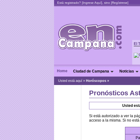
Está registrado? [
Ingrese Aquí
], sino [
Regístrese
]
El 
Home
Ciudad de Campana
Noticias
Usted está aquí »
Horóscopos
»
Pronósticos As
Usted está
Si está autorizado a ver la pá
acceso a la misma. Si no está 
Pa