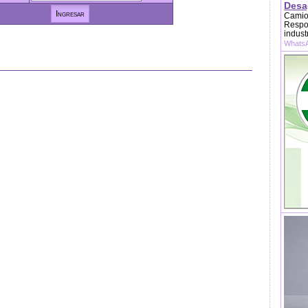
Desag
Camion
Respon
indust
WhatsA