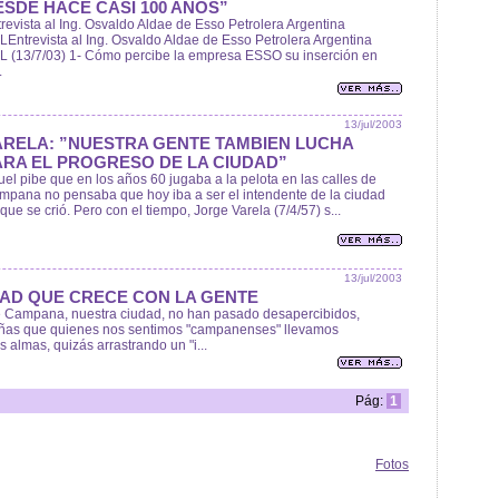
ESDE HACE CASI 100 AÑOS”
revista al Ing. Osvaldo Aldae de Esso Petrolera Argentina
Entrevista al Ing. Osvaldo Aldae de Esso Petrolera Argentina
L (13/7/03) 1- Cómo percibe la empresa ESSO su inserción en
.
13/jul/2003
ARELA: ”NUESTRA GENTE TAMBIEN LUCHA
ARA EL PROGRESO DE LA CIUDAD”
el pibe que en los años 60 jugaba a la pelota en las calles de
mpana no pensaba que hoy iba a ser el intendente de la ciudad
que se crió. Pero con el tiempo, Jorge Varela (7/4/57) s...
13/jul/2003
AD QUE CRECE CON LA GENTE
de Campana, nuestra ciudad, no han pasado desapercibidos,
eñas que quienes nos sentimos "campanenses" llevamos
almas, quizás arrastrando un "i...
Pág:
1
Fotos