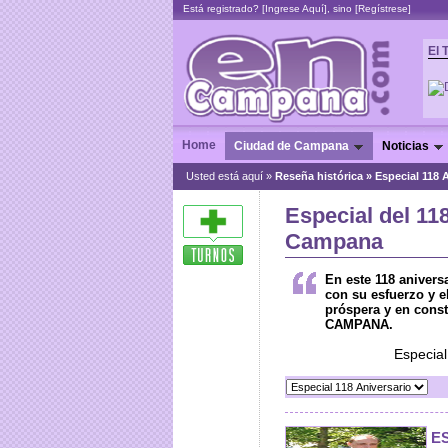
Está registrado? [
Ingrese Aquí
], sino [
Regístrese
]
El 
Home
Ciudad de Campana
Noticias
Usted está aquí »
Reseña histórica
»
Especial 118 
Especial del 11
Campana
En este 118 anivers
con su esfuerzo y e
próspera y en con
CAMPANA.
Especial
E