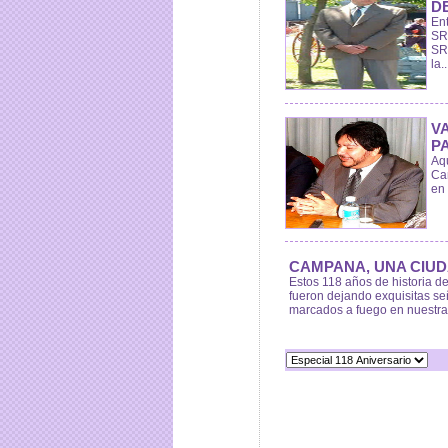
D
Ent
SRL
SR
la..
V
P
Aqu
Ca
en 
CAMPANA, UNA CIUD
Estos 118 años de historia 
fueron dejando exquisitas s
marcados a fuego en nuestras 