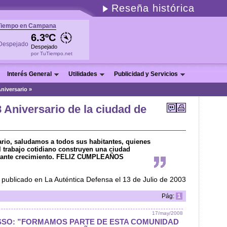
Reseña histórica
Tiempo en Campana
6.3ºC
Despejado
por TuTiempo.net
Interés General
Utilidades
Publicidad y Servicios
Aniversario »
8 Aniversario de la ciudad de
ario, saludamos a todos sus habitantes, quienes
l trabajo cotidiano construyen una ciudad
stante crecimiento. FELIZ CUMPLEAÑOS
 publicado en La Auténtica Defensa el 13 de Julio de 2003
Pág:
1
17/may/2008
SSO: ”FORMAMOS PARTE DE ESTA COMUNIDAD